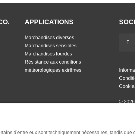
CO.
APPLICATIONS
SOCI
Marchandises diverses
Marchandises sensibles
Marchandises lourdes
Résistance aux conditions
météorologiques extrêmes
Informa
Condit
Cookie
© 202
ertains d'entre eux sont techniquement nécessaires, tandis que 