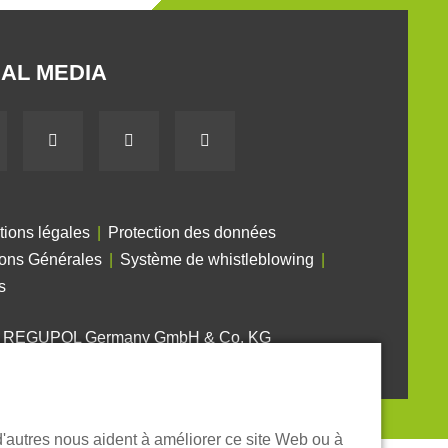
AL MEDIA
tions légales
Protection des données
ions Générales
Système de whistleblowing
s
6 REGUPOL Germany GmbH & Co. KG
d'autres nous aident à améliorer ce site Web ou à