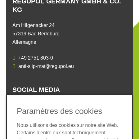
REGUPOL GERMANY GMBH & CO.
KG
Am Hilgenacker 24
57319 Bad Berleburg
Allemagne
+49 2751 803-0
anti-slip-mat@regupol.eu
SOCIAL MEDIA
Paramètres des cookies
Nous utilisons des cookies sur notre site Web.
Certains d'entre eux sont techniquement
Informations légales
Protection des données